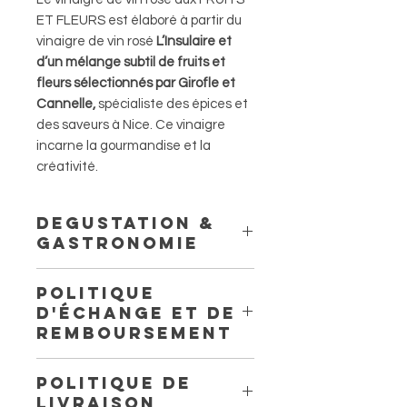
ET FLEURS est élaboré à partir du
vinaigre de vin rosé
L’Insulaire et
d’un mélange subtil de fruits et
fleurs sélectionnés par Girofle et
Cannelle,
spécialiste des épices et
des saveurs à Nice. Ce vinaigre
incarne la gourmandise et la
créativité.
DEGUSTATION &
GASTRONOMIE
Robe :
Saumon éclatant, brillante et
POLITIQUE
limpide
D'ÉCHANGE ET DE
Nez & Bouche
: Surprenant, frais et
REMBOURSEMENT
très aromatique, goût exotique
d’ananas et de mangue avec des
Politique d'échange et de
notes d’agrumes (clémentines et
POLITIQUE DE
remboursement. Informez vos
oranges) et de fraises et la
LIVRAISON
visiteurs des conditions d'échange