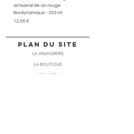
artisanal de vin rouge
Vinaigres Citron Framb
Biodynamique - 250 ml
Safran ( 3 x 250 ml )
Prix
Prix
12,00 €
41,00 €
plan du site
LA VINAIGRERIE
LA BOUTIQUE
NOS LABELS
LES VISITES
BLOG
OÙ NOUS TROUVER
CONTACT
infos pratiques