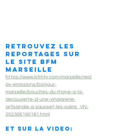
RETROUVEZ LES 
REPORTAGES SUR 
LE SITE BFM 
MARSEILLE
https://www.bfmtv.com/marseille/repl
ay-emissions/bonjour-
marseille/bouches-du-rhone-a-la-
decouverte-d-une-vinaigrerie-
artisanale-a-sausset-les-pains_VN-
202306190181.html
ET SUR LA VIDEO:
https://video.wixstatic.com/video/dacd14_