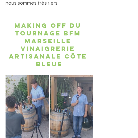
nous sommes très fiers.
MAKING OFF DU 
TOURNAGE BFM 
MARSEILLE 
VINAIGRERIE 
artisanale Côte 
bleue