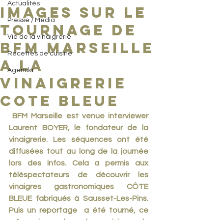
Actualités
IMAGES SUR LE
Presse / Media
TOURNAGE DE
Vie de la vinaigrerie
BFM MARSEILLE
Recettes de cuisine
A LA
Agenda
VINAIGRERIE
cote bleue
 BFM Marseille est venue interviewer 
Laurent BOYER, le fondateur de la 
vinaigrerie. Les séquences ont été 
diffusées tout au long de la journée 
lors des infos. Cela a permis aux 
téléspectateurs de découvrir les 
vinaigres gastronomiques CÔTE 
BLEUE fabriqués à Sausset-Les-Pins. 
Puis un reportage  a été tourné, ce 