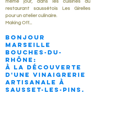
même jour, dans les cuisines du 
restaurant saussétois Les Girelles 
pour un atelier culinaire. 
Making Off...
BONJOUR 
MARSEILLE 
Bouches-du-
Rhône:
à la découverte 
d'une vinaigrerie 
artisanale à 
Sausset-les-Pins. 