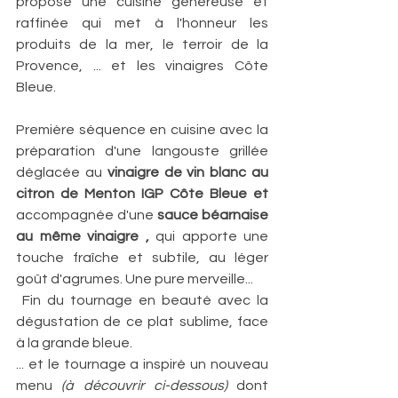
propose une cuisine généreuse et  
raffinée qui met à l'honneur les 
produits de la mer, le terroir de la  
Provence, ... et les vinaigres Côte 
Bleue. 
Première séquence en cuisine avec la 
préparation d'une langouste grillée 
déglacée au 
vinaigre de vin blanc au 
citron de Menton IGP Côte Bleue et 
accompagnée d'une 
sauce béarnaise 
au même vinaigre , 
qui apporte une 
touche fraîche et subtile, au léger 
goût d'agrumes. Une pure merveille...
 Fin du tournage en beauté avec la 
dégustation de ce plat sublime, face 
à la grande bleue. 
... et le tournage a inspiré un nouveau 
menu 
(à découvrir ci-dessous) 
dont 