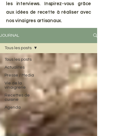
les interviews. Inspirez-vous grâce
aux idées de recette à réaliser avec
nos vinaigres artisanaux.
JOURNAL
Tous les posts
Tous les posts
Actualités
Presse / Media
Vie de la
vinaigrerie
Recettes de
cuisine
Agenda