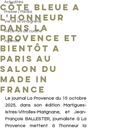
Actualités
Côte Bleue a
Presse / Media
l'honneur
Vie de la vinaigrerie
dans la
Recettes de cuisine
provence et
Agenda
bientôt a
paris au
salon du
made in
france
Le journal La Provence du 15 octobre 
2025, dans son édition Martigues-
Istres-Vitrolles-Marignane, et Jean-
François BALLESTER, journaliste à La 
Provence mettent à l'honneur la 